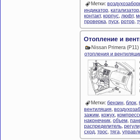
Метки:
воздухозабор
индикатор
,
катализатор
контакт
,
корпус
,
люфт
,
м
проверка
,
пуск
,
ротор
,
т
Отопление и вен
Nissan Primera (P11
отопления и вентиляци
Метки:
бензин
,
блок
,
вентиляция
,
воздухоза
зажим
,
кожух
,
компресс
наконечник
,
объем
,
пан
распределитель
,
регули
сход
,
трос
,
тяга
,
управл