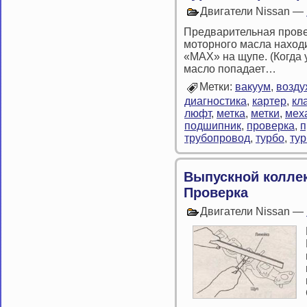
Двигатели Nissan —
Предварительная провер
моторного масла наход
«МАХ» на щупе. (Когда
масло попадает…
Метки:
вакуум
,
возду
диагностика
,
картер
,
кл
люфт
,
метка
,
метки
,
мех
подшипник
,
проверка
,
п
трубопровод
,
турбо
,
ту
Выпускной коллек
Проверка
Двигатели Nissan —