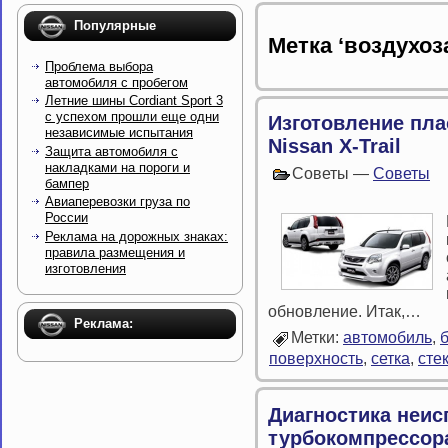
Популярные
Метка ‘воздухоз
Проблема выбора
автомобиля с пробегом
Летние шины Cordiant Sport 3
с успехом прошли еще одни
Изготовление пла
независимые испытания
Nissan X-Trail
Защита автомобиля с
накладками на пороги и
Советы —
Советы
бампер
Авиаперевозки груза по
России
Реклама на дорожных знаках:
правила размещения и
изготовления
обновление. Итак,…
Реклама:
Метки:
автомобиль
,
поверхность
,
сетка
,
сте
Диагностика неис
турбокомпрессор