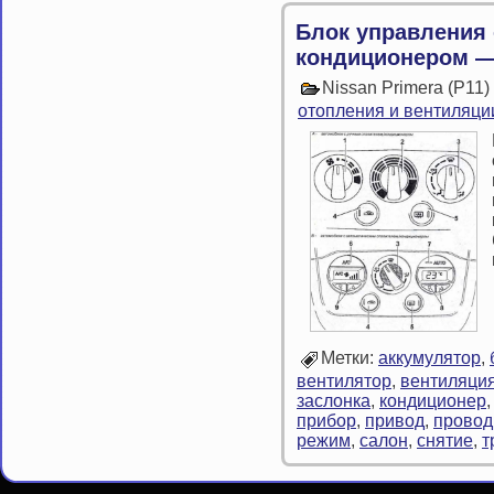
Блок управления 
кондиционером — 
Nissan Primera (P11
отопления и вентиляци
Метки:
аккумулятор
,
вентилятор
,
вентиляци
заслонка
,
кондиционер
прибор
,
привод
,
провод
режим
,
салон
,
снятие
,
т