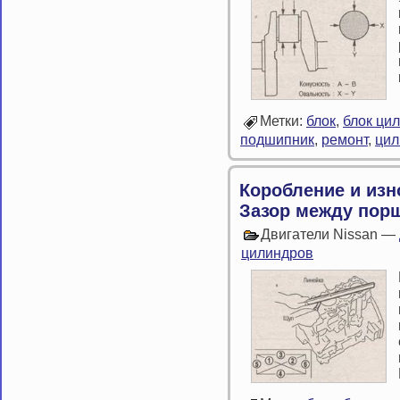
Метки:
блок
,
блок ци
подшипник
,
ремонт
,
цил
Коробление и изн
Зазор между пор
Двигатели Nissan —
цилиндров