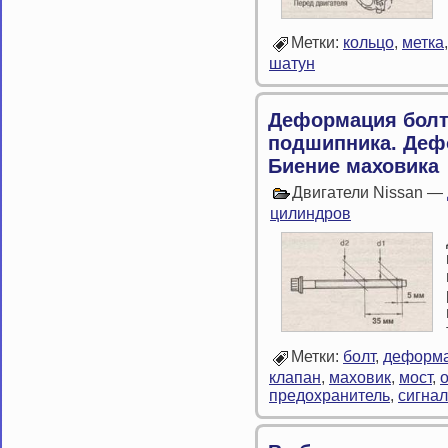
Метки:
кольцо
,
метка
шатун
Деформация болт
подшипника. Деф
Биение маховика
Двигатели Nissan —
цилиндров
Метки:
болт
,
деформ
клапан
,
маховик
,
мост
,
предохранитель
,
сигнал