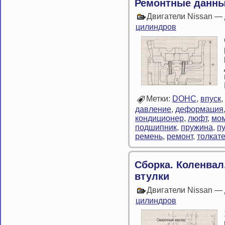
Ремонтные данны
Двигатели Nissan —
цилиндров
Метки:
DOHC
,
впуск
,
давление
,
деформация
кондиционер
,
люфт
,
мом
подшипник
,
пружина
,
пу
ремень
,
ремонт
,
толкат
Сборка. Коленва
втулки
Двигатели Nissan —
цилиндров