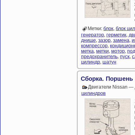
Метки:
блок
,
блок ци
генератор
,
герметик
,
дв
днище
,
зазор
,
замена
,
и
компрессор
,
кондицион
метка
,
метки
,
мотор
,
по
предохранитель
,
пуск
,
с
цилиндр
,
шатун
Сборка. Поршень
Двигатели Nissan —
цилиндров