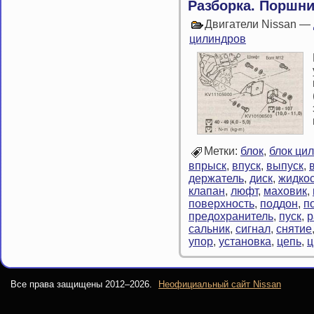
Разборка. Поршни
Двигатели Nissan —
цилиндров
Метки:
блок
,
блок ци
впрыск
,
впуск
,
выпуск
,
держатель
,
диск
,
жидкос
клапан
,
люфт
,
маховик
,
поверхность
,
поддон
,
п
предохранитель
,
пуск
,
р
сальник
,
сигнал
,
снятие
упор
,
установка
,
цепь
,
ц
Все права защищены 2012–
2026.
Неофициальный сайт Nissan