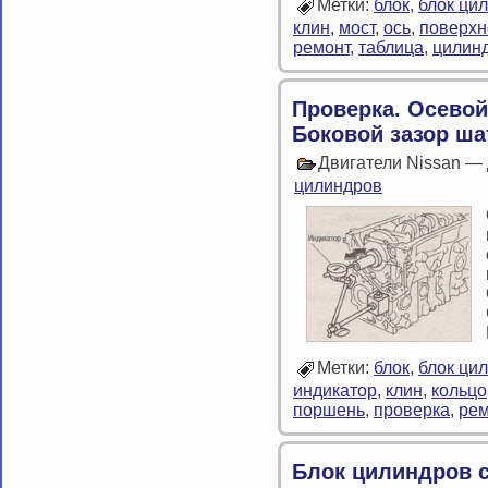
Метки:
блок
,
блок ци
клин
,
мост
,
ось
,
поверхн
ремонт
,
таблица
,
цилин
Проверка. Осевой
Боковой зазор ша
Двигатели Nissan —
цилиндров
Метки:
блок
,
блок ци
индикатор
,
клин
,
кольцо
поршень
,
проверка
,
рем
Блок цилиндров с