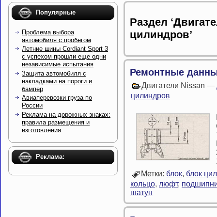
Популярные
Раздел ‘Двигате
Проблема выбора
цилиндров’
автомобиля с пробегом
Летние шины Cordiant Sport 3
с успехом прошли еще одни
независимые испытания
Ремонтные данны
Защита автомобиля с
накладками на пороги и
Двигатели Nissan —
бампер
цилиндров
Авиаперевозки груза по
России
Реклама на дорожных знаках:
правила размещения и
изготовления
Реклама:
Метки:
блок
,
блок ци
кольцо
,
люфт
,
подшипн
шатун